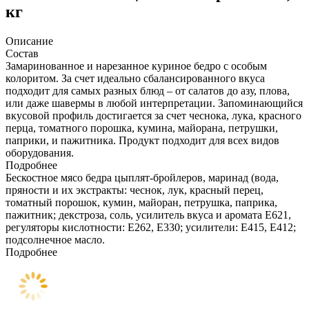
кг
Описание
Состав
Замаринованное и нарезанное куриное бедро с особым
колоритом. За счет идеально сбалансированного вкуса
подходит для самых разных блюд – от салатов до азу, плова,
или даже шавермы в любой интерпретации. Запоминающийся
вкусовой профиль достигается за счет чеснока, лука, красного
перца, томатного порошка, кумина, майорана, петрушки,
паприки, и пажитника. Продукт подходит для всех видов
оборудования.
Подробнее
Бескостное мясо бедра цыплят-бройлеров, маринад (вода,
пряности и их экстракты: чеснок, лук, красный перец,
томатный порошок, кумин, майоран, петрушка, паприка,
пажитник; декстроза, соль, усилитель вкуса и аромата Е621,
регуляторы кислотности: Е262, Е330; усилители: Е415, Е412;
подсолнечное масло.
Подробнее