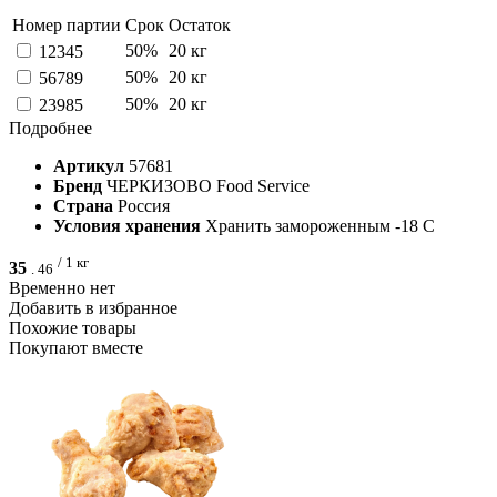
Номер партии
Срок
Остаток
50%
20 кг
12345
50%
20 кг
56789
50%
20 кг
23985
Подробнее
Артикул
57681
Бренд
ЧЕРКИЗОВО Food Service
Страна
Россия
Условия хранения
Хранить замороженным -18 С
/ 1 кг
35
.
46
Временно нет
Добавить в избранное
Похожие товары
Покупают вместе