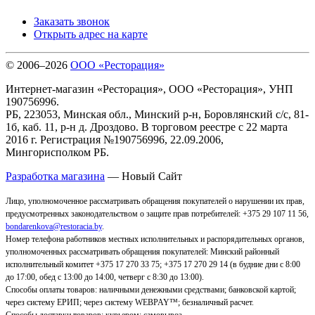
Заказать звонок
Открыть адрес на карте
© 2006–2026
ООО «Ресторация»
Интернет-магазин «Ресторация», ООО «Ресторация», УНП
190756996.
РБ, 223053, Минская обл., Минский р-н, Боровлянский с/с, 81-
1б, каб. 11, р-н д. Дроздово. В торговом реестре с 22 марта
2016 г. Регистрация №190756996, 22.09.2006,
Мингорисполком РБ.
Разработка магазина
— Новый Сайт
Лицо, уполномоченное рассматривать обращения покупателей о нарушении их прав,
предусмотренных законодательством о защите прав потребителей: +375 29 107 11 56,
bondarenkova@restoracia.by
.
Номер телефона работников местных исполнительных и распорядительных органов,
уполномоченных рассматривать обращения покупателей: Минский районный
исполнительный комитет +375 17 270 33 75; +375 17 270 29 14 (в будние дни с 8:00
до 17:00, обед с 13:00 до 14:00, четверг с 8:30 до 13:00).
Способы оплаты товаров: наличными денежными средствами; банковской картой;
через систему ЕРИП; через систему WEBPAY™; безналичный расчет.
Способы доставки товаров: курьером; самовывоз
.