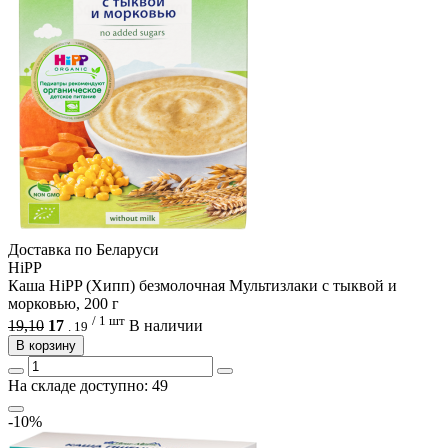
Доcтавка по Беларуси
HiPP
Каша HiPP (Хипп) безмолочная Мультизлаки с тыквой и
морковью, 200 г
/ 1 шт
19,10
17
В наличии
.
19
В корзину
На складе доступно: 49
-10%