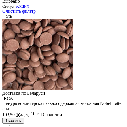
Выбрано
Акция
Статус:
Очистить фильтр
-15%
Доcтавка по Беларуси
IRCA
Глазурь кондитерская какаосодержащая молочная Nobel Latte,
5 кг
/ 1 шт
193,50
164
В наличии
.
48
В корзину