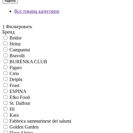
Найти
Все товары категории
1
Фильтровать
Бренд
Bridor
Heinz
Campanini
Bravolli
BURЁNKA CLUB
Figaro
Cirio
Delphi
Feast
ESPINA
Efko Food
St. Dalfour
HI
Kara
Fabbrica sammarinese dei salumi
Golden Garden
Fleur Alpine