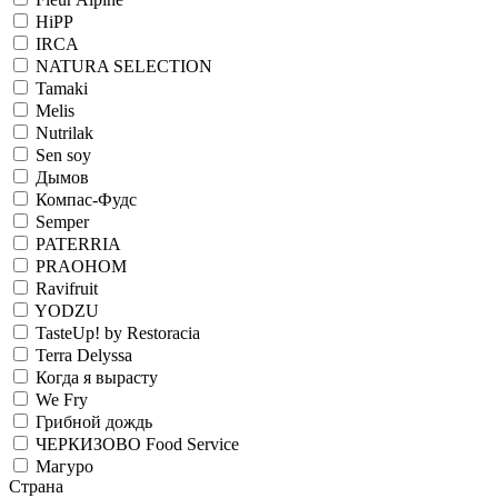
HiPP
IRCA
NATURA SELECTION
Tamaki
Melis
Nutrilak
Sen soy
Дымов
Компас-Фудс
Semper
PATERRIA
PRAOHOM
Ravifruit
YODZU
TasteUp! by Restoracia
Terra Delyssa
Когда я вырасту
We Fry
Грибной дождь
ЧЕРКИЗОВО Food Service
Магуро
Страна