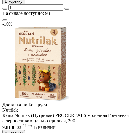
В корзину
На складе доступно: 93
-10%
Доcтавка по Беларуси
Nutrilak
Каша Nutrilak (Нутрилак) PROCEREALS молочная Гречневая
с черносливом цельнозерновая, 200 г
/ 1 шт
9,81
8
В наличии
.
83