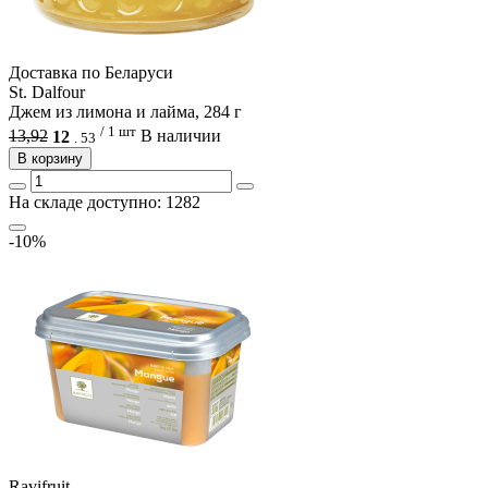
Доcтавка по Беларуси
St. Dalfour
Джем из лимона и лайма, 284 г
/ 1 шт
13,92
12
В наличии
.
53
В корзину
На складе доступно: 1282
-10%
Ravifruit