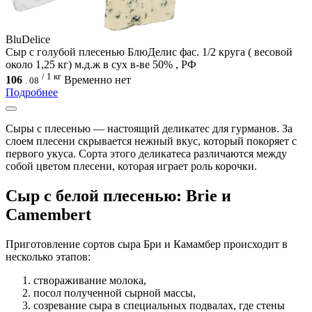
BluDelice
Сыр с голубой плесенью БлюДелис фас. 1/2 круга ( весовой
около 1,25 кг) м.д.ж в сух в-ве 50% , РФ
/ 1 кг
106
Временно нет
.
08
Подробнее
Сыры с плесенью — настоящий деликатес для гурманов. За
слоем плесени скрывается нежный вкус, который покоряет с
первого укуса. Сорта этого деликатеса различаются между
собой цветом плесени, которая играет роль корочки.
Сыр с белой плесенью: Brie и
Camembert
Приготовление сортов сыра Бри и Камамбер происходит в
несколько этапов:
створаживание молока,
посол полученной сырной массы,
созревание сыра в специальных подвалах, где стены