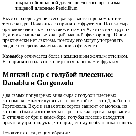
покрыты безопасной для человеческого организма
пищевой плесенью Penicillium.
Вкус сыра бри лучше всего раскрывается при комнатной
температуре. Подавать его принято с фруктами. Польза сыра
бри заключается в его составе: витамин А, витамины группы
В, а также минералы: кальций, магний, фосфор и др. В нем
практически нет лактозы, поэтому его могут употреблять
люди с непереносимостью данного фермента.
Камамбер отличается более насыщенным желтым оттенком.
Его принято подавать к спиртным напиткам и фруктам.
Мягкий сыр с голубой плесенью:
Danablu и Gorgonzola
Два самых популярных вида сыра с голубой плесенью,
которые вы можете купить на нашем сайте — это Данаблю и
Горгонзола. Вкус и запах этих сортов зависит от молока, из
которого были изготовлены сыры, а также срока вызревания.
В отличие от бри и камамбера, голубая плесень находится
прямо внутри продукта, что придает ему особую пикантность.
Готовят их следующим образом: