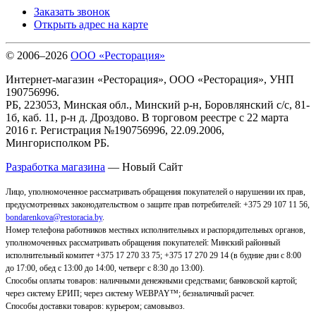
Заказать звонок
Открыть адрес на карте
© 2006–2026
ООО «Ресторация»
Интернет-магазин «Ресторация», ООО «Ресторация», УНП
190756996.
РБ, 223053, Минская обл., Минский р-н, Боровлянский с/с, 81-
1б, каб. 11, р-н д. Дроздово. В торговом реестре с 22 марта
2016 г. Регистрация №190756996, 22.09.2006,
Мингорисполком РБ.
Разработка магазина
— Новый Сайт
Лицо, уполномоченное рассматривать обращения покупателей о нарушении их прав,
предусмотренных законодательством о защите прав потребителей: +375 29 107 11 56,
bondarenkova@restoracia.by
.
Номер телефона работников местных исполнительных и распорядительных органов,
уполномоченных рассматривать обращения покупателей: Минский районный
исполнительный комитет +375 17 270 33 75; +375 17 270 29 14 (в будние дни с 8:00
до 17:00, обед с 13:00 до 14:00, четверг с 8:30 до 13:00).
Способы оплаты товаров: наличными денежными средствами; банковской картой;
через систему ЕРИП; через систему WEBPAY™; безналичный расчет.
Способы доставки товаров: курьером; самовывоз
.