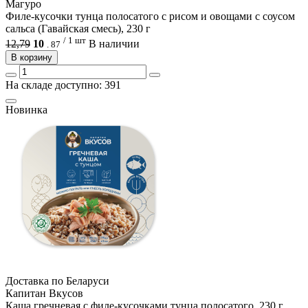
Магуро
Филе-кусочки тунца полосатого с рисом и овощами с соусом
сальса (Гавайская смесь), 230 г
/ 1 шт
12,79
10
В наличии
.
87
В корзину
На складе доступно: 391
Новинка
Доcтавка по Беларуси
Капитан Вкусов
Каша гречневая с филе-кусочками тунца полосатого, 230 г