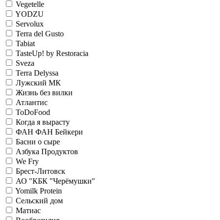
Vegetelle
YODZU
Servolux
Terra del Gusto
Tabiat
TasteUp! by Restoracia
Sveza
Terra Delyssa
Лужский МК
Жизнь без вилки
Атлантис
ToDoFood
Когда я вырасту
ФАН ФАН Бейкери
Басни о сыре
Азбука Продуктов
We Fry
Брест-Литовск
АО "КБК "Черёмушки"
Yomilk Protein
Сельский дом
Матиас