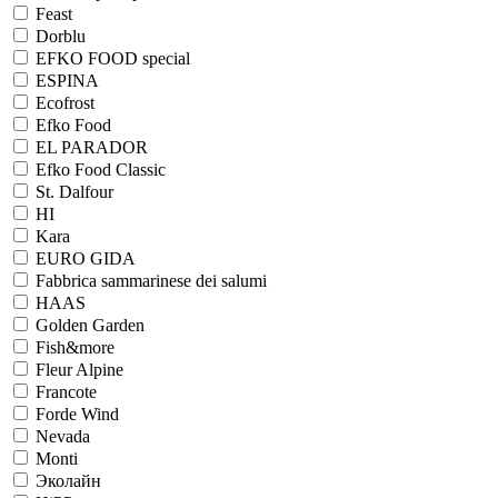
Feast
Dorblu
EFKO FOOD special
ESPINA
Ecofrost
Efko Food
EL PARADOR
Efko Food Сlassic
St. Dalfour
HI
Kara
EURO GIDA
Fabbrica sammarinese dei salumi
HAAS
Golden Garden
Fish&more
Fleur Alpine
Francote
Forde Wind
Nevada
Monti
Эколайн