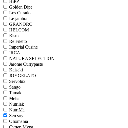
HiPP
Golden Dipt
Los Curado
Le jambon
GRANORO
HELCOM
Risma
Re Filetto
Imperial Cusine
IRCA
NATURA SELECTION
Jarome Currypaste
Kaiseki
JOYGELATO
Servolux
Sango
Tamaki
Melis
Nutrilak
NutriMa
Sen soy
Oliomania
Супер Мука