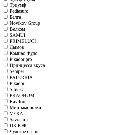
Триумф
Pediasure
Белга
Novikov Group
Велком
SAMUI
PRIMELUCI
Дымов
Компас-Фудс
Pikador pro
Принцесса вкуса
Semper
PATERRIA
Pikador
Similac
PRAOHOM
Ravifruit
Мир заморозки
VERA
Savoiardi
ПК ЮЖ
Чудское озеро