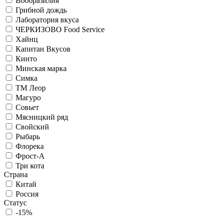
Вообразилия
Грибной дождь
Лаборатория вкуса
ЧЕРКИЗОВО Food Service
Хайнц
Капитан Вкусов
Кинто
Минская марка
Симка
ТМ Леор
Магуро
Совьет
Мясницкий ряд
Свойский
Рыбарь
Флорека
Фрост-А
Три кота
Страна
Китай
Россия
Статус
-15%