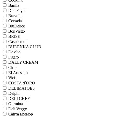
Cooking
Barilla
Due Fagiani
Bravolli
Corsada
BluDelice
BonVistto
BRISE
Casademont
BURЁNKA CLUB
De olio
Figaro
DALLY CREAM
Cirio
EI Artesano
Vici
COSTA d´ORO
DELIMATOES
Delphi
DELI CHEF
Gurmina
Deli Veggy
Санта Бремор