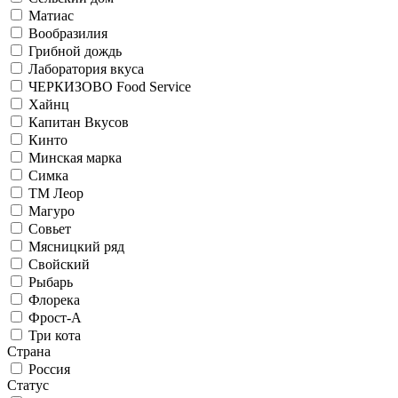
Матиас
Вообразилия
Грибной дождь
Лаборатория вкуса
ЧЕРКИЗОВО Food Service
Хайнц
Капитан Вкусов
Кинто
Минская марка
Симка
ТМ Леор
Магуро
Совьет
Мясницкий ряд
Свойский
Рыбарь
Флорека
Фрост-А
Три кота
Страна
Россия
Статус