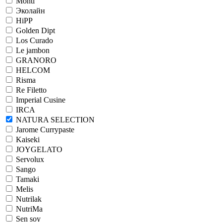
Monti
Эколайн
HiPP
Golden Dipt
Los Curado
Le jambon
GRANORO
HELCOM
Risma
Re Filetto
Imperial Cusine
IRCA
NATURA SELECTION
Jarome Currypaste
Kaiseki
JOYGELATO
Servolux
Sango
Tamaki
Melis
Nutrilak
NutriMa
Sen soy