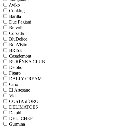
Aviko
Cooking
Barilla
Due Fagiani
Bravolli
Corsada
BluDelice
BonVistto
BRISE
Casademont
BURЁNKA CLUB
De olio
Figaro
DALLY CREAM
Cirio
EI Artesano
Vici
COSTA d´ORO
DELIMATOES
Delphi
DELI CHEF
Gurmina