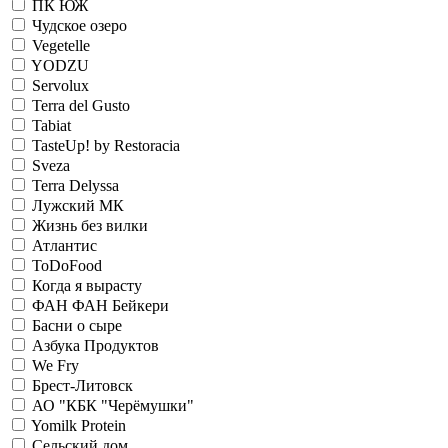
ПК ЮЖ
Чудское озеро
Vegetelle
YODZU
Servolux
Terra del Gusto
Tabiat
TasteUp! by Restoracia
Sveza
Terra Delyssa
Лужский МК
Жизнь без вилки
Атлантис
ToDoFood
Когда я вырасту
ФАН ФАН Бейкери
Басни о сыре
Азбука Продуктов
We Fry
Брест-Литовск
АО "КБК "Черёмушки"
Yomilk Protein
Сельский дом