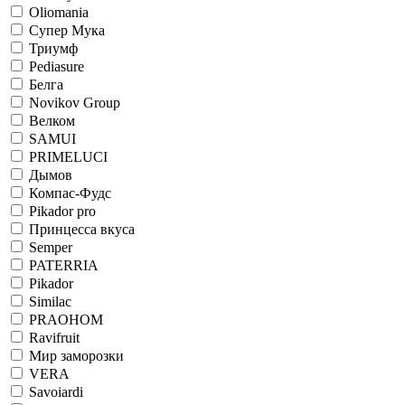
Oliomania
Супер Мука
Триумф
Pediasure
Белга
Novikov Group
Велком
SAMUI
PRIMELUCI
Дымов
Компас-Фудс
Pikador pro
Принцесса вкуса
Semper
PATERRIA
Pikador
Similac
PRAOHOM
Ravifruit
Мир заморозки
VERA
Savoiardi