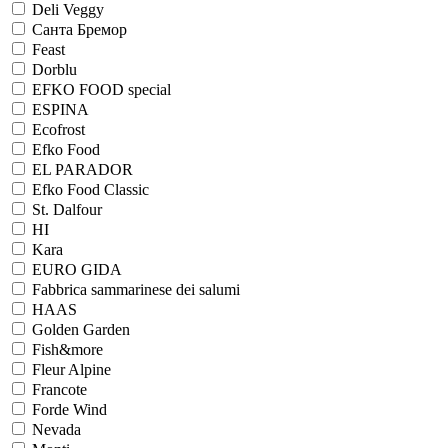
Deli Veggy
Санта Бремор
Feast
Dorblu
EFKO FOOD special
ESPINA
Ecofrost
Efko Food
EL PARADOR
Efko Food Сlassic
St. Dalfour
HI
Kara
EURO GIDA
Fabbrica sammarinese dei salumi
HAAS
Golden Garden
Fish&more
Fleur Alpine
Francote
Forde Wind
Nevada