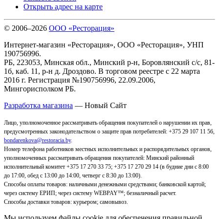
Открыть адрес на карте
© 2006–2026
ООО «Ресторация»
Интернет-магазин «Ресторация», ООО «Ресторация», УНП
190756996.
РБ, 223053, Минская обл., Минский р-н, Боровлянский с/с, 81-
1б, каб. 11, р-н д. Дроздово. В торговом реестре с 22 марта
2016 г. Регистрация №190756996, 22.09.2006,
Мингорисполком РБ.
Разработка магазина
— Новый Сайт
Лицо, уполномоченное рассматривать обращения покупателей о нарушении их прав,
предусмотренных законодательством о защите прав потребителей: +375 29 107 11 56,
bondarenkova@restoracia.by
.
Номер телефона работников местных исполнительных и распорядительных органов,
уполномоченных рассматривать обращения покупателей: Минский районный
исполнительный комитет +375 17 270 33 75; +375 17 270 29 14 (в будние дни с 8:00
до 17:00, обед с 13:00 до 14:00, четверг с 8:30 до 13:00).
Способы оплаты товаров: наличными денежными средствами; банковской картой;
через систему ЕРИП; через систему WEBPAY™; безналичный расчет.
Способы доставки товаров: курьером; самовывоз
.
Мы используем файлы cookie для обеспечения правильной