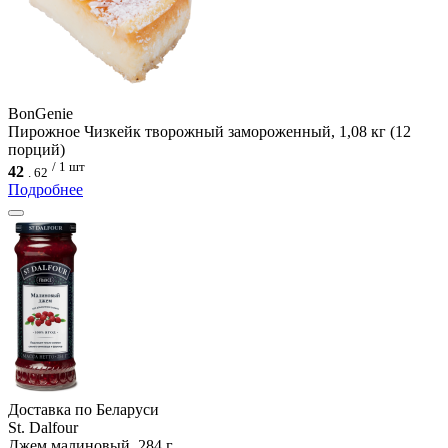
BonGenie
Пирожное Чизкейк творожный замороженный, 1,08 кг (12
порций)
/ 1 шт
42
.
62
Подробнее
Доcтавка по Беларуси
St. Dalfour
Джем малиновый, 284 г