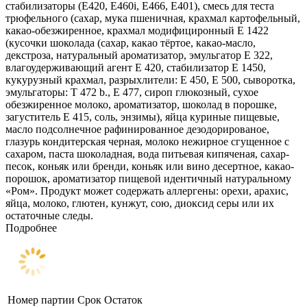
стабилизаторы (Е420, Е460i, Е466, Е401), смесь для теста
трюфельного (сахар, мука пшеничная, крахмал картофельный,
какао-обезжиренное, крахмал модифициронный E 1422
(кусочки шоколада (сахар, какао тёртое, какао-масло,
декстроза, натуральный ароматизатор, эмульгатор Е 322,
влагоудерживающий агент Е 420, стабилизатор Е 1450,
кукурузный крахмал, разрыхлители: Е 450, Е 500, сыворотка,
эмульгаторы: T 472 b., Е 477, сироп глюкозный, сухое
обезжиренное молоко, ароматизатор, шоколад в порошке,
загуститель Е 415, соль, энзимы), яйца куриные пищевые,
масло подсолнечное рафинированное дезодорированое,
глазурь кондитерская черная, молоко нежирное сгущенное с
сахаром, паста шоколадная, вода питьевая кипяченая, сахар-
песок, коньяк или бренди, коньяк или вино десертное, какао-
порошок, ароматизатор пищевой идентичный натуральному
«Ром». Продукт может содержать аллергены: орехи, арахис,
яйца, молоко, глютен, кунжут, сою, диоксид серы или их
остаточные следы.
Подробнее
Номер партии
Срок
Остаток