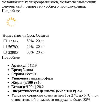
молочнокислых микроорганизмов, молокосвертывающий
ферментный препарат микробного происхождения.
Подробнее
Номер партии
Срок
Остаток
50%
20 кг
12345
50%
20 кг
56789
50%
20 кг
23985
Подробнее
Артикул
54119
Бренд
Natura
Страна
Россия
Упаковка
защ.атмосфера
Жиры (г/100 г)
16
Белки (г/100 г)
28,2
Энергетическая ценность (ккал/100 г)
261
Условия хранения
хранить при t от 2 °C до 6 °C, при
относительной влажности воздуха не более 85%