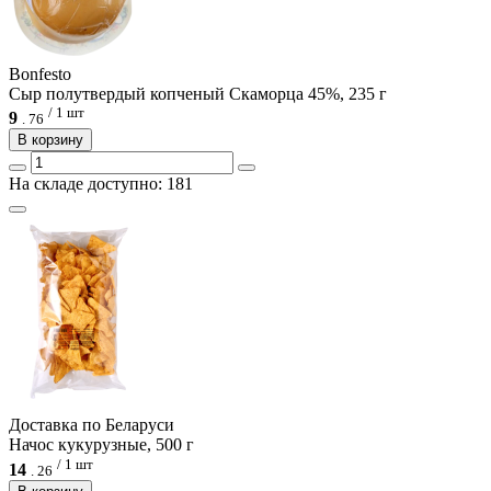
Bonfesto
Сыр полутвердый копченый Скаморца 45%, 235 г
/ 1 шт
9
.
76
В корзину
На складе доступно: 181
Доcтавка по Беларуси
Начос кукурузные, 500 г
/ 1 шт
14
.
26