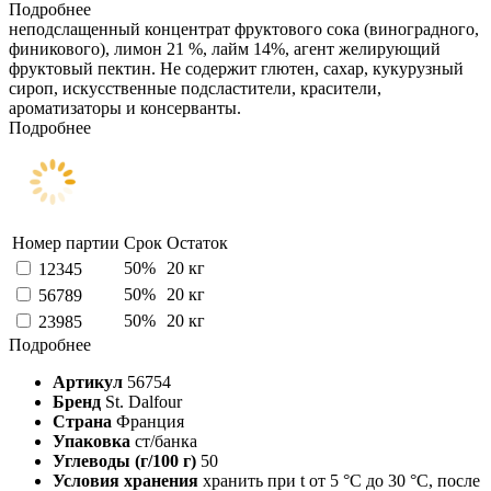
Подробнее
неподслащенный концентрат фруктового сока (виноградного,
финикового), лимон 21 %, лайм 14%, агент желирующий
фруктовый пектин. Не содержит глютен, сахар, кукурузный
сироп, искусственные подсластители, красители,
ароматизаторы и консерванты.
Подробнее
Номер партии
Срок
Остаток
50%
20 кг
12345
50%
20 кг
56789
50%
20 кг
23985
Подробнее
Артикул
56754
Бренд
St. Dalfour
Страна
Франция
Упаковка
ст/банка
Углеводы (г/100 г)
50
Условия хранения
хранить при t от 5 °C до 30 °C, после