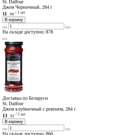
St. Dalfour
Джем Черничный, 284 г
/ 1 шт
11
.
66
В корзину
На складе доступно: 878
Доcтавка по Беларуси
St. Dalfour
Джем клубничный с ревенем, 284 г
/ 1 шт
13
.
92
В корзину
На складе доступно: 866