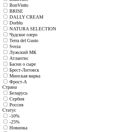
BonVistto
BRISE
DALLY CREAM
Dorblu
NATURA SELECTION
Чудское озеро
Terra del Gusto
Sveza
Лужский МК
Атлантис
Басни о сыре
Брест-Литовск
Минская марка
Фрост-А
Страна
Беларусь
Сербия
Россия
Статус
-10%
-25%
Новинка